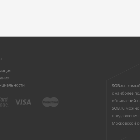
u
мация
вания
нциальности
SOB.ru
- самый
с наиболее по
объявлений н
SOB.ru можно 
предложения 
Московской о