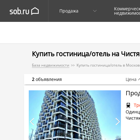
Коммерчес
Продажа
недвижимо
Купить гостиница/отель на Чистя
База недвижимости
Купить гостиница/отель в Москов
2
объявления
Цена
Прод
Тр
Одинцо
Чистяк