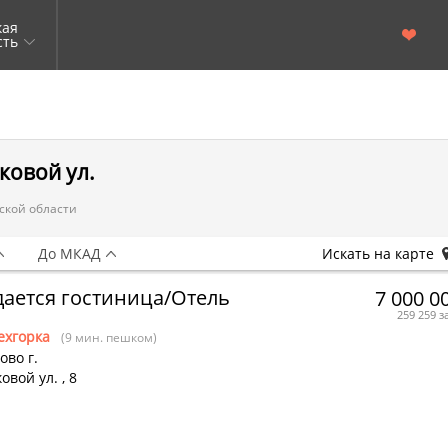
кая
сть
ковой ул.
ской области
До МКАД
Искать на карте
ается гостиница/Отель
7 000 0
259 259 з
ехгорка
(9 мин. пешком)
во г.
овой ул.
,
8