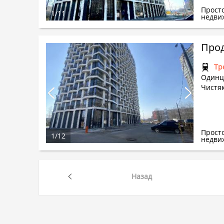
Прост
1
/
11
недви
Прод
Тр
Одинцо
Чистяк
Прост
1
/
12
недви
Назад