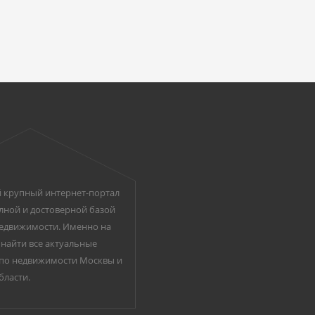
 крупный интернет-портал
лной и достоверной базой
едвижимости. Именно на
найти все актуальные
по недвижимости Москвы и
бласти.