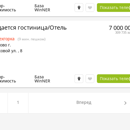
ор-
База
Показать теле
жимость
WinNER
ается гостиница/Отель
7 000 0
309 735 з
ехгорка
(9 мин. пешком)
во г.
овой ул.
,
8
ор-
База
Показать теле
жимость
WinNER
1
Вперед